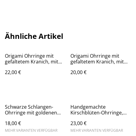
Ähnliche Artikel
Origami Ohrringe mit
Origami Ohrringe mit
gefaltetem Kranich, mit
gefaltetem Kranich, mit
Ohrhänger aus 925er
hypoallergenem
22,00 €
20,00 €
Sterlingsilber, rot-weiß
goldfarbenem Ohrhänger
aus ionenbeschichtetem
Edelstahl, rot-schwarz-
weiß
Schwarze Schlangen-
Handgemachte
Ohrringe mit goldenen
Kirschblüten-Ohrringe,
Akzenten aus Blattmetall,
Ohrstecker oder Halskette
18,00 €
23,00 €
mit hypoallergenem
mit gefüllter Kirschblüte
Ohrhänger aus Edelstahl,
aus Polymerton, weiß,
MEHR VARIANTEN VERFÜGBAR
MEHR VARIANTEN VERFÜGBAR
auch in jade, weiß und
allergikerfreundlich und