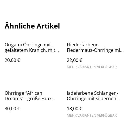
Ähnliche Artikel
Origami Ohrringe mit
Fliederfarbene
gefaltetem Kranich, mit
Fledermaus-Ohrringe mit
hypoallergenem
hypoallergenem
20,00 €
22,00 €
goldfarbenem Ohrhänger
Edelstahl-Stecker,
aus ionenbeschichtetem
handgemachte
MEHR VARIANTEN VERFÜGBAR
Edelstahl, grün-weiß
Halloween-Ohrringe aus
Polymerton, auch als
Kette erhältlich
Ohrringe “African
Jadefarbene Schlangen-
Dreams” - große Faux
Ohrringe mit silbernen
Stone Tropfenohhänger
Akzenten aus Blattmetall,
30,00 €
18,00 €
aus Polymerton mit
mit hypoallergenem
hypoallergenem
Ohrhänger aus Edelstahl,
MEHR VARIANTEN VERFÜGBAR
Edelstahl-Ohrstecker
auch in schwarz, weiß und
bordeaux