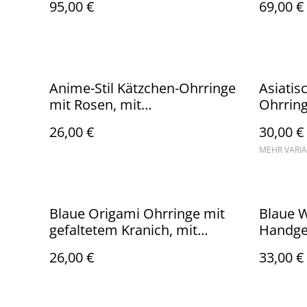
95,00 €
69,00 €
Süßwasserperle, weiß
Anime-Stil Kätzchen-Ohrringe
Asiatis
mit Rosen, mit
Ohrring
hypoallergenem
"Sakura
26,00 €
30,00 €
goldfarbenem Ohrhänger aus
Kirschb
MEHR VARI
ionenbeschichtetem Edelstahl
handge
und nic
Blaue Origami Ohrringe mit
Blaue W
gefaltetem Kranich, mit
Handge
Ohrhänger aus 925er
Schmu
26,00 €
33,00 €
Sterlingsilber