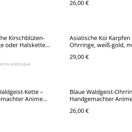
26,00 €
Ohrhänger aus 925er
Sterlingsilber
che Kirschblüten-
Asiatische Koi Karpfen
e oder Halskette
Ohrringe, weiß-gold, m
" mit gefüllter
Messing-Sechseck und
29,00 €
lüte, rosafarben,
hypoallergenem
ANTEN VERFÜGBAR
macht aus Polymerton
goldfarbenem Ohrhäng
kelfreiem Edelstahl
ionenbeschichtetem Ed
aldgeist-Kette –
Blaue Waldgeist-Ohrri
machter Anime
Handgemachter Anim
ck
Schmuck
26,00 €