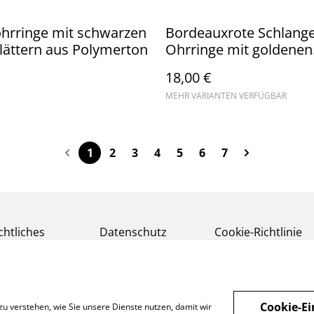
hrringe mit schwarzen
Bordeauxrote Schlang
lättern aus Polymerton
Ohrringe mit goldenen
Akzenten aus Blattmeta
18,00 €
hypoallergenem Ohrh
MEHR VARIANTEN VERFÜGBAR
aus Edelstahl, auch in
schwarz, weiß und jad
1
2
3
4
5
6
7
chtliches
Datenschutz
Cookie-Richtlinie
Cookie-Ei
zu verstehen, wie Sie unsere Dienste nutzen, damit wir