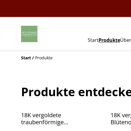
Start
Produkte
Über
Start
/
Produkte
Produkte entdeck
18K vergoldete
18K ver
traubenförmige
Blüteno
Blütenohrringe mit