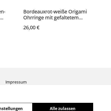
en-
Bordeauxrot-weiße Origami
Ohrringe mit gefaltetem
ll, mit
Kranich, mit hypoallergenem
26,00 €
änger
goldfarbenem Ohrhänger aus
ionenbeschichtetem Edelstahl
egrün
Impressum
nstellungen
Alle zulassen