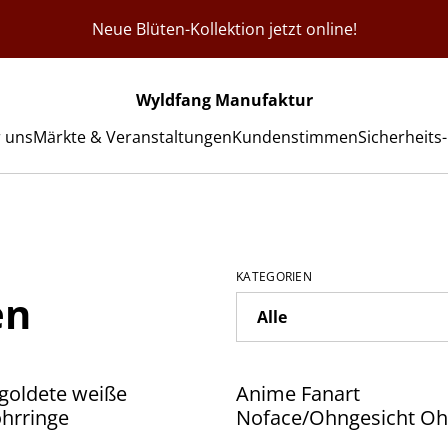
Neue Blüten-Kollektion jetzt online!
Wyldfang Manufaktur
 uns
Märkte & Veranstaltungen
Kundenstimmen
Sicherheits
KATEGORIEN
en
goldete weiße
Anime Fanart
hrringe
Noface/Ohngesicht Oh
mit hypoallergenem