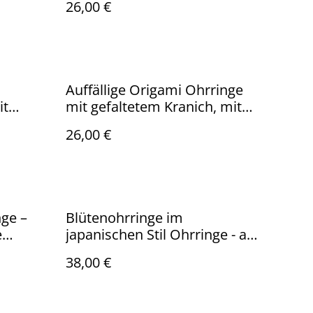
26,00 €
hypoallergenem Ohrhänger
aus 925er Sterlingsilber
Auffällige Origami Ohrringe
it
mit gefaltetem Kranich, mit
hypoallergenem
26,00 €
goldfarbenem Ohrhänger aus
er aus
ionenbeschichtetem
elstahl
Edelstahl, golden-weiß
nge –
Blütenohrringe im
e
japanischen Stil Ohrringe - aus
Polymerton in gold-schwarz-
38,00 €
bordeaux