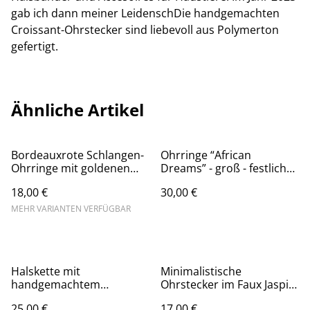
gab ich dann meiner LeidenschDie handgemachten
Croissant-Ohrstecker sind liebevoll aus Polymerton
gefertigt.
Ähnliche Artikel
Bordeauxrote Schlangen-
Ohrringe “African
Ohrringe mit goldenen
Dreams” - groß - festliche
Akzenten aus Blattmetall,
Tropfenohhänger aus
18,00 €
30,00 €
mit hypoallergenem
Polymerton mit
Ohrhänger aus Edelstahl,
hypoallergenem
MEHR VARIANTEN VERFÜGBAR
auch in schwarz, weiß und
Edelstahl-Ohrstecker
jadegrün
Halskette mit
Minimalistische
handgemachtem
Ohrstecker im Faux Jaspis
Fledermausanhänger aus
Look aus Polymerton,
25,00 €
17,00 €