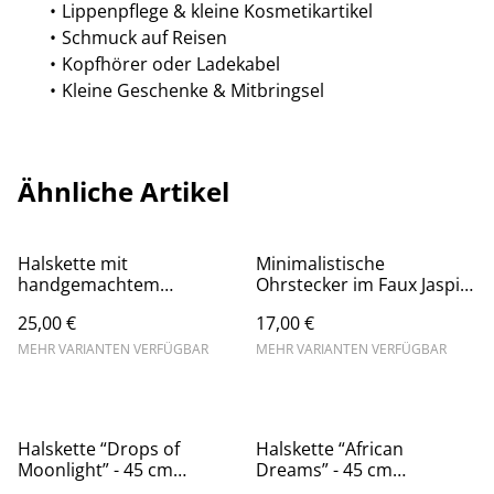
Lippenpflege & kleine Kosmetikartikel
Schmuck auf Reisen
Kopfhörer oder Ladekabel
Kleine Geschenke & Mitbringsel
Ähnliche Artikel
Halskette mit
Minimalistische
handgemachtem
Ohrstecker im Faux Jaspis
Fledermausanhänger aus
Look aus Polymerton,
25,00 €
17,00 €
Polymerton, Kettenlänge
sechseckig mit
42 cm, Edelstahl, auch als
goldfarbenem Rand,
MEHR VARIANTEN VERFÜGBAR
MEHR VARIANTEN VERFÜGBAR
Ohrringe erhältlich
hypoallergen, auch rund
oder herzförmig
Halskette “Drops of
Halskette “African
Moonlight” - 45 cm
Dreams” - 45 cm
Edelstahlkette mit
Edelstahlkette mit