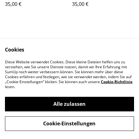
35,00 €
35,00 €
handgemachtem
handgemachtem
Anhänger im Marmor-Stil
Anhänger im Jaspis-Stil
aus Polymerton,
aus Polymerton,
passende Ohrringe
passende Ohrringe
verfügbar
verfügbar
Cookies
Kontakt
Rechtliches
Diese Website verwendet Cookies. Diese kleine Dateien helfen uns zu
verstehen, wie Sie unsere Dienste nutzen, damit wir Ihre Erfahrung mit
Datenschutz
Cookie-Richtlinie
SumUp noch weiter verbessern können. Sie können mehr über diese
Impressum
Cookies erfahren und festlegen, wie sie verwendet werden, indem Sie auf
„Cookie-Einstellungen” klicken. Sie können auch unsere
Cookie-Richtlinie
lesen.
Alle zulassen
©
2026
Wyldfang Manufaktur
Cookie-Einstellungen
powered by