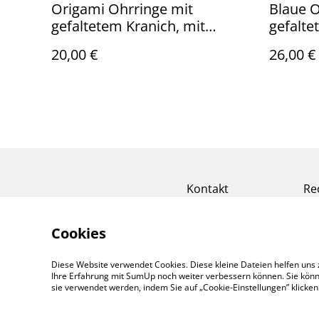
Origami Ohrringe mit
Blaue O
gefaltetem Kranich, mit
gefalte
hypoallergenem
Ohrhän
20,00 €
26,00 €
goldfarbenem Ohrhänger aus
Sterling
ionenbeschichtetem
Edelstahl, lila-rot-gold
Kontakt
Re
Cookies
Diese Website verwendet Cookies. Diese kleine Dateien helfen uns 
Ihre Erfahrung mit SumUp noch weiter verbessern können. Sie könn
sie verwendet werden, indem Sie auf „Cookie-Einstellungen” klicke
©
2026
Wyldfang Manufaktur