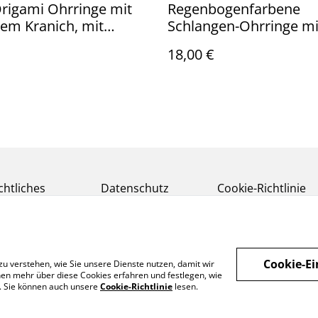
rigami Ohrringe mit
Regenbogenfarbene
tem Kranich, mit
Schlangen-Ohrringe mi
ger aus 925er
Ohrhänger aus Sterling
18,00 €
silber
chtliches
Datenschutz
Cookie-Richtlinie
Cookie-Ei
zu verstehen, wie Sie unsere Dienste nutzen, damit wir
en mehr über diese Cookies erfahren und festlegen, wie
n. Sie können auch unsere
Cookie-Richtlinie
lesen.