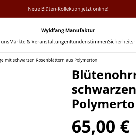
Neue Blüten-Kollektion jetzt online!
Wyldfang Manufaktur
 uns
Märkte & Veranstaltungen
Kundenstimmen
Sicherheits
ge mit schwarzen Rosenblättern aus Polymerton
Blütenohr
schwarzen
Polymerto
65,00 €