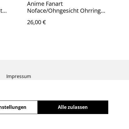
Anime Fanart
t
Noface/Ohngesicht Ohrringe
 Silber
mit hypoallergenem
26,00 €
Ohrhänger aus 925er
Sterlingsilber
Impressum
nstellungen
Alle zulassen
powered by