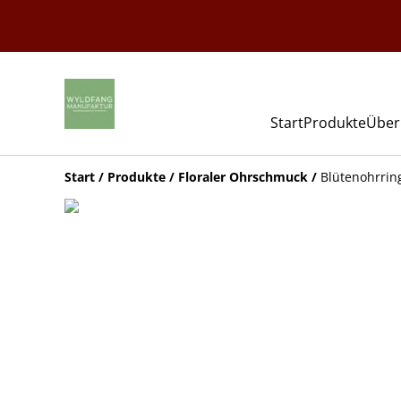
Start
Produkte
Über
Start
/
Produkte
/
Floraler Ohrschmuck
/
Blütenohrrin