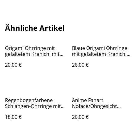
Ähnliche Artikel
Origami Ohrringe mit
Blaue Origami Ohrringe
gefaltetem Kranich, mit
mit gefaltetem Kranich,
hypoallergenem
mit Ohrhänger aus 925er
20,00 €
26,00 €
goldfarbenem Ohrhänger
Sterlingsilber
aus ionenbeschichtetem
Edelstahl, lila-rot-gold
Regenbogenfarbene
Anime Fanart
Schlangen-Ohrringe mit
Noface/Ohngesicht
Ohrhänger aus Sterling
Ohrringe mit
18,00 €
26,00 €
Silber
hypoallergenem
Ohrhänger aus 925er
Sterlingsilber