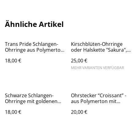
Ähnliche Artikel
Trans Pride Schlangen-
Kirschblüten-Ohrringe
Ohrringe aus Polymerton
oder Halskette "Sakura",
mit hypoallergenem
korallenrot, handgemacht
18,00 €
25,00 €
Ohrhänger aus
aus Polymerton und
Sterlingsilber, LGBT
nickelfreiem Edelstahl
MEHR VARIANTEN VERFÜGBAR
Reptilien-Ohrhänger in
rosa-weiß-blau
Schwarze Schlangen-
Ohrstecker “Croissant” -
Ohrringe mit goldenen
aus Polymerton mit
Akzenten aus Blattmetall,
hypoallergenem Stecker
18,00 €
20,00 €
mit hypoallergenem
aus vergoldetem Edelstahl
Ohrhänger aus Edelstahl