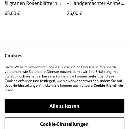
filigranen Rosenblättern
– Handgemachter Anime
aus Polymerton, schwarz-
Schmuck
65,00 €
26,00 €
gold
Cookies
Kontakt
Rechtliches
Diese Website verwendet Cookies. Diese kleine Dateien helfen uns zu
verstehen, wie Sie unsere Dienste nutzen, damit wir Ihre Erfahrung mit
Datenschutz
Cookie-Richtlinie
SumUp noch weiter verbessern können. Sie können mehr über diese
Impressum
Cookies erfahren und festlegen, wie sie verwendet werden, indem Sie auf
„Cookie-Einstellungen” klicken. Sie können auch unsere
Cookie-Richtlinie
lesen.
Alle zulassen
©
2026
Wyldfang Manufaktur
Cookie-Einstellungen