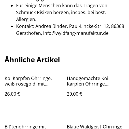
Für einige Menschen kann das Tragen von
Schmuck Risiken bergen, insbes. bei best.
Allergien.
Kontakt: Andrea Binder, Paul-Lincke-Str. 12, 86368
Gersthofen, info@wyldfang-manufaktur.de
Ähnliche Artikel
Koi Karpfen Ohrringe,
Handgemachte Koi
weiß-rosegold, mit
Karpfen Ohrringe,
hypoallergenem
schwarz-rosegold, mit
26,00 €
29,00 €
Ohrhänger aus
Metall-Sechseck und
ionenbeschichtetem
nickelabgabefreiem
Edelstahl
Ohrhänger aus
ionenbeschichtetem
Edelstahl (1)
Blütenohrringe mit
Blaue Waldgeist-Ohrringe