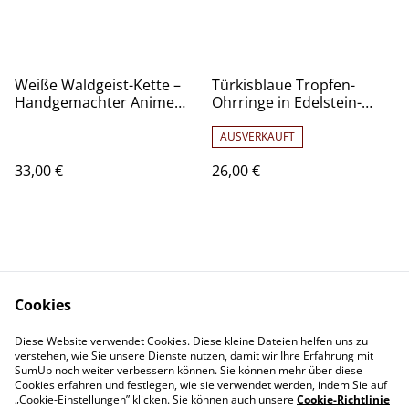
Weiße Waldgeist-Kette –
Türkisblaue Tropfen-
Handgemachter Anime
Ohrringe in Edelstein-
Schmuck
Optik -handgemacht und
hypoallergen
AUSVERKAUFT
33,00 €
26,00 €
Cookies
Kontakt
Rechtliches
Diese Website verwendet Cookies. Diese kleine Dateien helfen uns zu
verstehen, wie Sie unsere Dienste nutzen, damit wir Ihre Erfahrung mit
Datenschutz
Cookie-Richtlinie
SumUp noch weiter verbessern können. Sie können mehr über diese
Impressum
Cookies erfahren und festlegen, wie sie verwendet werden, indem Sie auf
„Cookie-Einstellungen” klicken. Sie können auch unsere
Cookie-Richtlinie